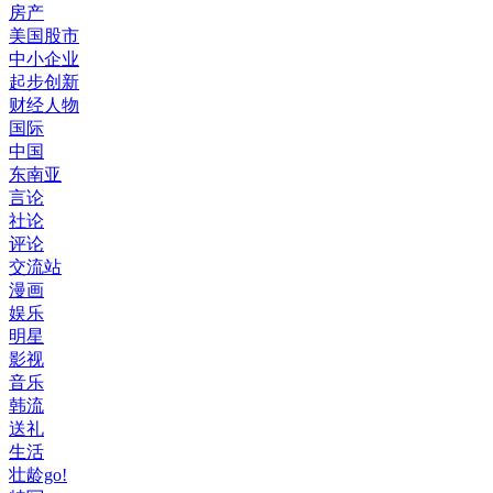
房产
美国股市
中小企业
起步创新
财经人物
国际
中国
东南亚
言论
社论
评论
交流站
漫画
娱乐
明星
影视
音乐
韩流
送礼
生活
壮龄go!