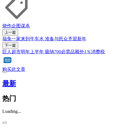
烧伤
企图谋杀
上一篇
福兔一家来到牛车水 准备与民众齐迎新年
下一篇
巨人超市明年上半年 吸纳700必需品额外1％消费税
购买此文章
最新
热门
Loading...