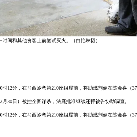
一时间和其他食客上前尝试灭火。（白艳琳摄）
10时12分，在马西岭弯第210座组屋前，将助燃剂倒在陈金喜（
12月30日）被控企图谋杀，法庭批准继续还押被告协助调查。
10时12分，在马西岭弯第210座组屋前，将助燃剂倒在陈金喜（