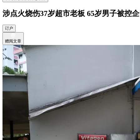
涉点火烧伤37岁超市老板 65岁男子被控
订户
赠阅文章