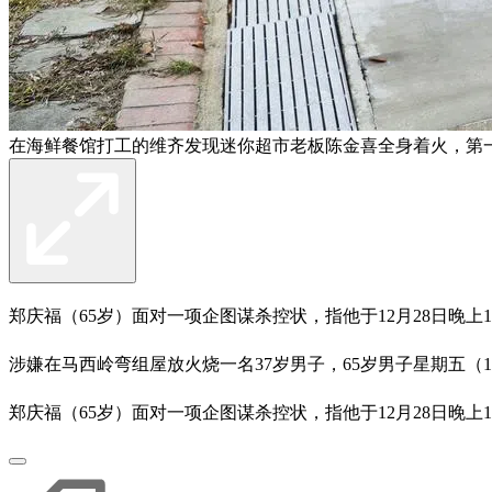
在海鲜餐馆打工的维齐发现迷你超市老板陈金喜全身着火，第
郑庆福（65岁）面对一项企图谋杀控状，指他于12月28日晚上
涉嫌在马西岭弯组屋放火烧一名37岁男子，65岁男子星期五（
郑庆福（65岁）面对一项企图谋杀控状，指他于12月28日晚上