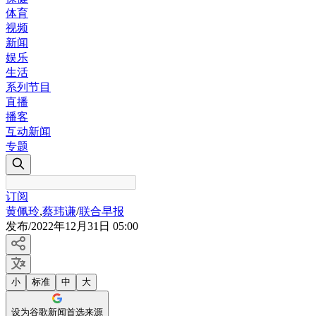
体育
视频
新闻
娱乐
生活
系列节目
直播
播客
互动新闻
专题
订阅
黄佩玲
,
蔡玮谦
/
联合早报
发布
/
2022年12月31日 05:00
小
标准
中
大
设为谷歌新闻首选来源