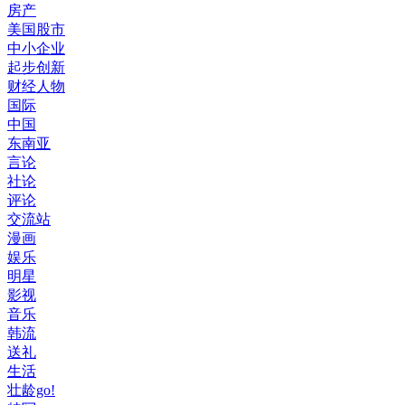
房产
美国股市
中小企业
起步创新
财经人物
国际
中国
东南亚
言论
社论
评论
交流站
漫画
娱乐
明星
影视
音乐
韩流
送礼
生活
壮龄go!