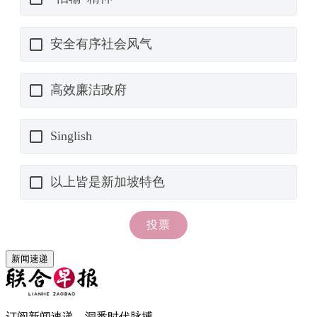
新闻速递
订阅新闻速递，洞悉时代脉搏。