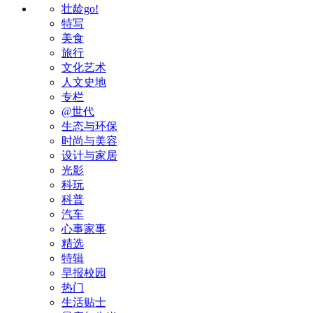
壮龄go!
特写
美食
旅行
文化艺术
人文史地
专栏
@世代
生态与环保
时尚与美容
设计与家居
光影
科玩
科普
汽车
心事家事
精选
特辑
早报校园
热门
生活贴士