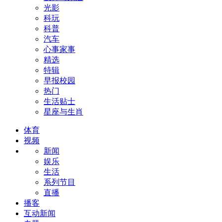
光影
科玩
科普
汽车
心事家事
精选
特辑
早报校园
热门
生活贴士
星座与生肖
体育
视频
新闻
娱乐
生活
系列节目
直播
播客
互动新闻