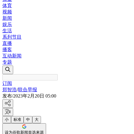
体育
视频
新闻
娱乐
生活
系列节目
直播
播客
互动新闻
专题
订阅
郑智浩
/
联合早报
发布
/
2023年2月20日 05:00
小
标准
中
大
设为谷歌新闻首选来源