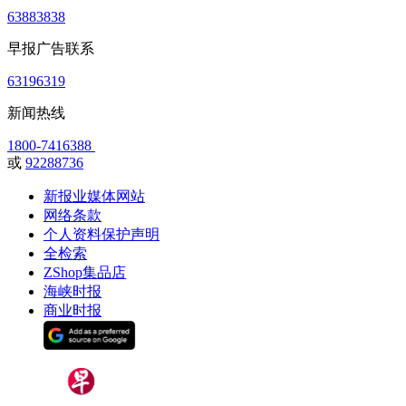
63883838
早报广告联系
63196319
新闻热线
1800-7416388
或
92288736
新报业媒体网站
网络条款
个人资料保护声明
全检索
ZShop集品店
海峡时报
商业时报