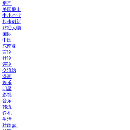
房产
美国股市
中小企业
起步创新
财经人物
国际
中国
东南亚
言论
社论
评论
交流站
漫画
娱乐
明星
影视
音乐
韩流
送礼
生活
壮龄go!