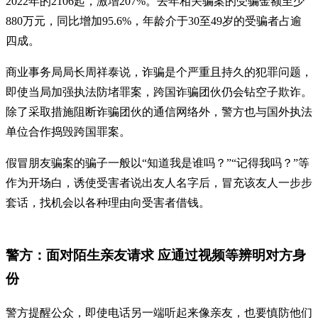
2022年的2106起，激增207%。去年相关骗案的受骗金额至少
880万元，同比增加95.6%，年龄介于30至49岁的受骗者占逾
四成。
商业事务局局长周祥泰说，诈骗是个严重且持久的犯罪问题，
即使当局加强执法防堵罪案，跨国诈骗团伙仍会钻空子欺诈。
除了采取措施阻断诈骗团伙的通信网络外，警方也与国外执法
单位合作捣毁跨国罪案。
假冒朋友骗案的骗子一般以“知道我是谁吗？”“记得我吗？”等
作为开场白，诱使受害者说出友人名字后，冒充该友人一步步
套话，找机会以各种理由向受害者借钱。
警方：面对陌生亲友请求 应通过视频等辨明对方身
份
警方提醒公众，即使电话另一端听起来像亲友，也要慎防他们