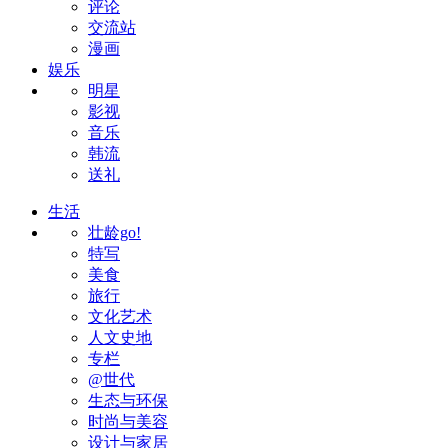
评论
交流站
漫画
娱乐
明星
影视
音乐
韩流
送礼
生活
壮龄go!
特写
美食
旅行
文化艺术
人文史地
专栏
@世代
生态与环保
时尚与美容
设计与家居