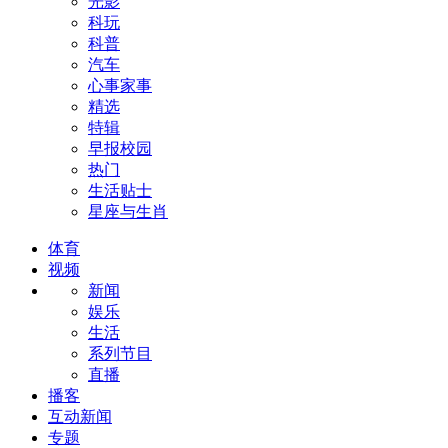
光影
科玩
科普
汽车
心事家事
精选
特辑
早报校园
热门
生活贴士
星座与生肖
体育
视频
新闻
娱乐
生活
系列节目
直播
播客
互动新闻
专题