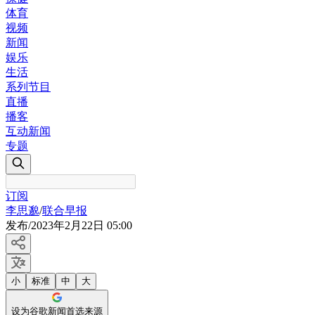
体育
视频
新闻
娱乐
生活
系列节目
直播
播客
互动新闻
专题
订阅
李思邈
/
联合早报
发布
/
2023年2月22日 05:00
小
标准
中
大
设为谷歌新闻首选来源