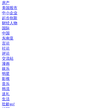
房产
美国股市
中小企业
起步创新
财经人物
国际
中国
东南亚
言论
社论
评论
交流站
漫画
娱乐
明星
影视
音乐
韩流
送礼
生活
壮龄go!