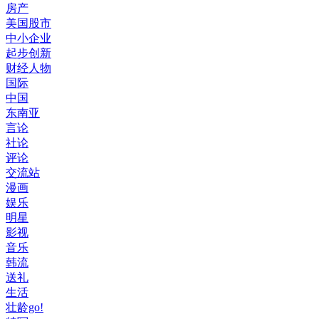
房产
美国股市
中小企业
起步创新
财经人物
国际
中国
东南亚
言论
社论
评论
交流站
漫画
娱乐
明星
影视
音乐
韩流
送礼
生活
壮龄go!