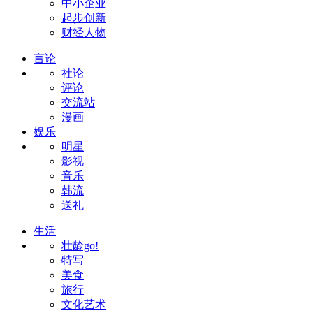
中小企业
起步创新
财经人物
言论
社论
评论
交流站
漫画
娱乐
明星
影视
音乐
韩流
送礼
生活
壮龄go!
特写
美食
旅行
文化艺术