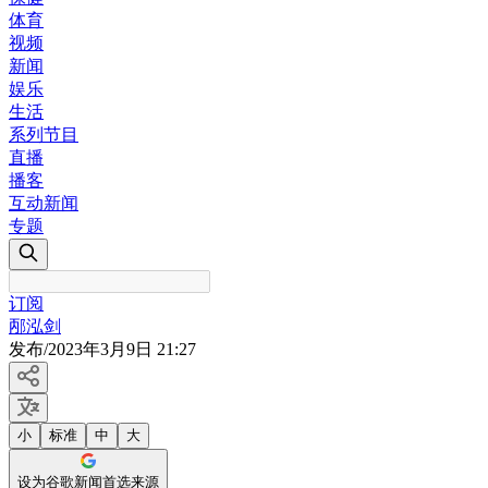
体育
视频
新闻
娱乐
生活
系列节目
直播
播客
互动新闻
专题
订阅
邴泓剑
发布
/
2023年3月9日 21:27
小
标准
中
大
设为谷歌新闻首选来源