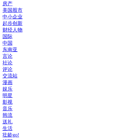
房产
美国股市
中小企业
起步创新
财经人物
国际
中国
东南亚
言论
社论
评论
交流站
漫画
娱乐
明星
影视
音乐
韩流
送礼
生活
壮龄go!