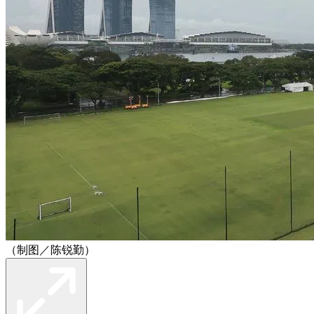
（制图／陈锐勤）