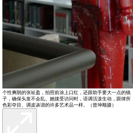
个性爽朗的张祉盈，拍照前涂上口红，还跟助手要大一点的镜
子，确保头发不会乱。她接受访问时，语调活泼生动，跟律所
色彩夺目、调皮诙谐的许多艺术品一样。（曾坤顺摄）