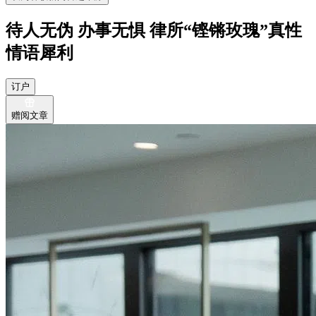
待人无伪 办事无惧 律所“铿锵玫瑰”真性
情语犀利
订户
赠阅文章