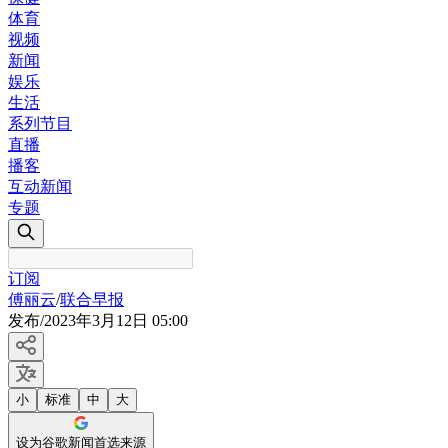
体育
视频
新闻
娱乐
生活
系列节目
直播
播客
互动新闻
专题
订阅
傅丽云
/
联合早报
发布
/
2023年3月12日 05:00
小
标准
中
大
设为谷歌新闻首选来源