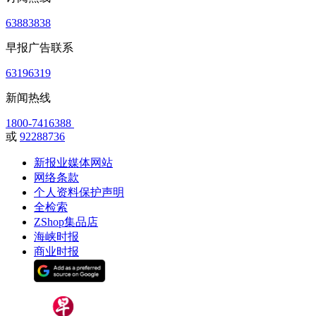
63883838
早报广告联系
63196319
新闻热线
1800-7416388
或
92288736
新报业媒体网站
网络条款
个人资料保护声明
全检索
ZShop集品店
海峡时报
商业时报