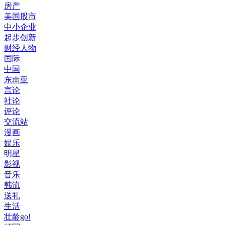
房产
美国股市
中小企业
起步创新
财经人物
国际
中国
东南亚
言论
社论
评论
交流站
漫画
娱乐
明星
影视
音乐
韩流
送礼
生活
壮龄go!