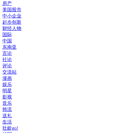
房产
美国股市
中小企业
起步创新
财经人物
国际
中国
东南亚
言论
社论
评论
交流站
漫画
娱乐
明星
影视
音乐
韩流
送礼
生活
壮龄go!