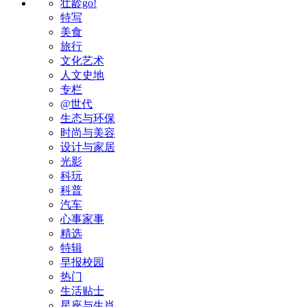
壮龄go!
特写
美食
旅行
文化艺术
人文史地
专栏
@世代
生态与环保
时尚与美容
设计与家居
光影
科玩
科普
汽车
心事家事
精选
特辑
早报校园
热门
生活贴士
星座与生肖