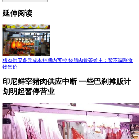
延伸阅读
猪肉供应多元成本短期内可控 烧腊肉骨茶摊主：暂不调涨食
物售价
印尼鲜宰猪肉供应中断 一些巴刹摊贩计
划明起暂停营业