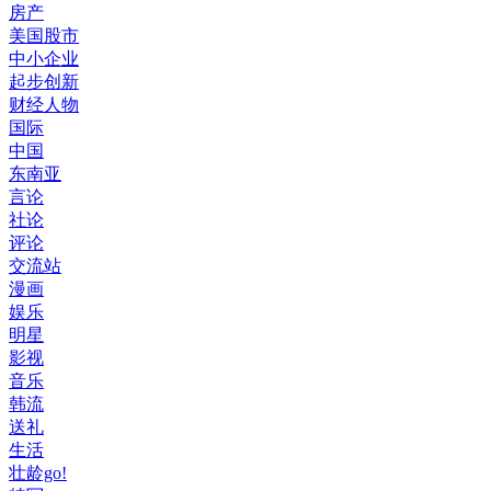
房产
美国股市
中小企业
起步创新
财经人物
国际
中国
东南亚
言论
社论
评论
交流站
漫画
娱乐
明星
影视
音乐
韩流
送礼
生活
壮龄go!