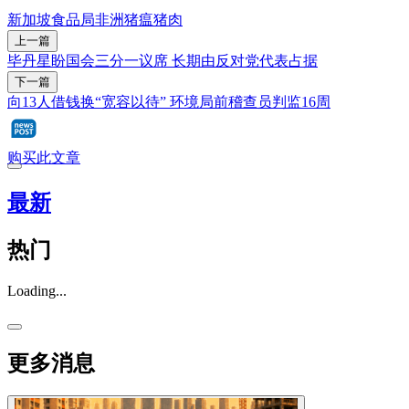
新加坡食品局
非洲猪瘟
猪肉
上一篇
毕丹星盼国会三分一议席 长期由反对党代表占据
下一篇
向13人借钱换“宽容以待” 环境局前稽查员判监16周
购买此文章
最新
热门
Loading...
更多消息