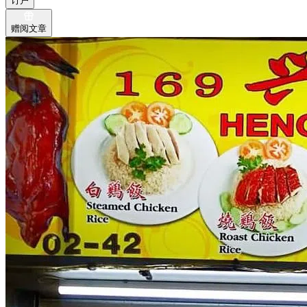
订户
赠阅文章