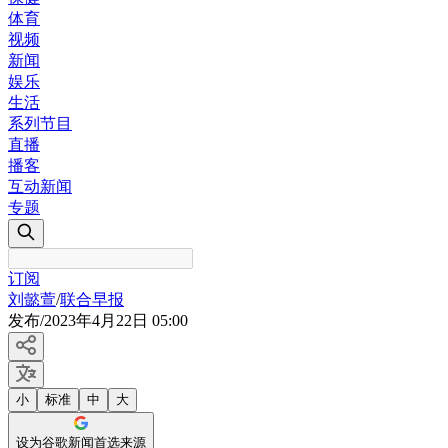
体育
视频
新闻
娱乐
生活
系列节目
直播
播客
互动新闻
专题
订阅
刘懿萱
/
联合早报
发布
/
2023年4月22日 05:00
小
标准
中
大
设为谷歌新闻首选来源