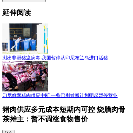
延伸阅读
测出非洲猪瘟病毒 我国暂停从印尼布兰岛进口活猪
印尼鲜宰猪肉供应中断 一些巴刹摊贩计划明起暂停营业
猪肉供应多元成本短期内可控 烧腊肉骨
茶摊主：暂不调涨食物售价