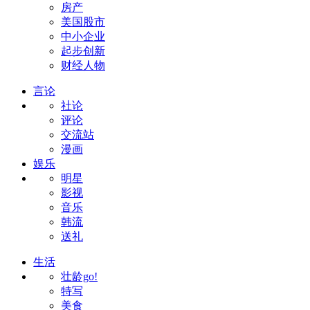
房产
美国股市
中小企业
起步创新
财经人物
言论
社论
评论
交流站
漫画
娱乐
明星
影视
音乐
韩流
送礼
生活
壮龄go!
特写
美食