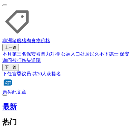
非洲猪瘟
猪肉
食物价格
上一篇
本月第三名保安被暴力对待 公寓入口处居民久不下德士 保安
询问被打伤头送院
下一篇
下任官委议员 共30人获提名
购买此文章
最新
热门