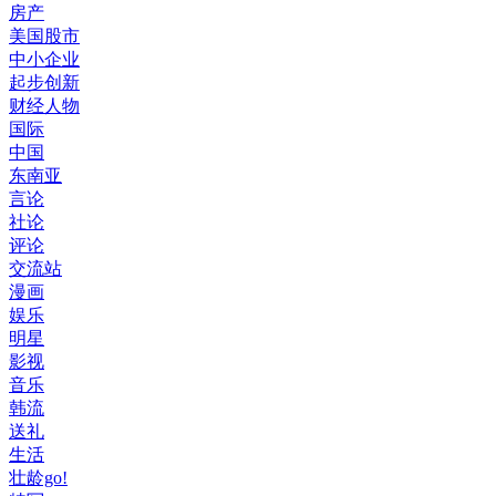
房产
美国股市
中小企业
起步创新
财经人物
国际
中国
东南亚
言论
社论
评论
交流站
漫画
娱乐
明星
影视
音乐
韩流
送礼
生活
壮龄go!