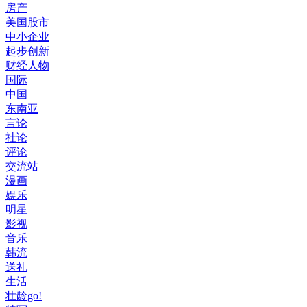
房产
美国股市
中小企业
起步创新
财经人物
国际
中国
东南亚
言论
社论
评论
交流站
漫画
娱乐
明星
影视
音乐
韩流
送礼
生活
壮龄go!