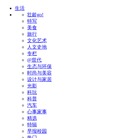
生活
壮龄go!
特写
美食
旅行
文化艺术
人文史地
专栏
@世代
生态与环保
时尚与美容
设计与家居
光影
科玩
科普
汽车
心事家事
精选
特辑
早报校园
热门