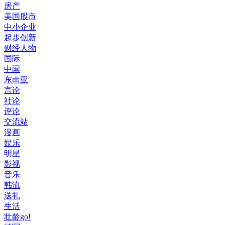
房产
美国股市
中小企业
起步创新
财经人物
国际
中国
东南亚
言论
社论
评论
交流站
漫画
娱乐
明星
影视
音乐
韩流
送礼
生活
壮龄go!