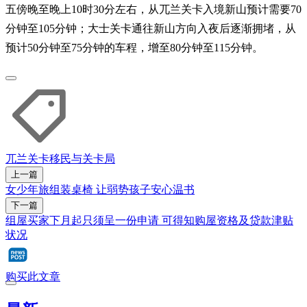
五傍晚至晚上10时30分左右，从兀兰关卡入境新山预计需要70
分钟至105分钟；大士关卡通往新山方向入夜后逐渐拥堵，从
预计50分钟至75分钟的车程，增至80分钟至115分钟。
兀兰关卡
移民与关卡局
上一篇
女少年旅组装桌椅 让弱势孩子安心温书
下一篇
组屋买家下月起只须呈一份申请 可得知购屋资格及贷款津贴
状况
购买此文章