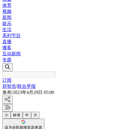
体育
视频
新闻
娱乐
生活
系列节目
直播
播客
互动新闻
专题
订阅
郑智浩
/
联合早报
发布
/
2023年4月29日 05:00
小
标准
中
大
设为谷歌新闻首选来源