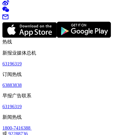
热线
新报业媒体总机
63196319
订阅热线
63883838
早报广告联系
63196319
新闻热线
1800-7416388
或
92288736