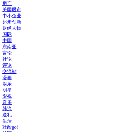
房产
美国股市
中小企业
起步创新
财经人物
国际
中国
东南亚
言论
社论
评论
交流站
漫画
娱乐
明星
影视
音乐
韩流
送礼
生活
壮龄go!