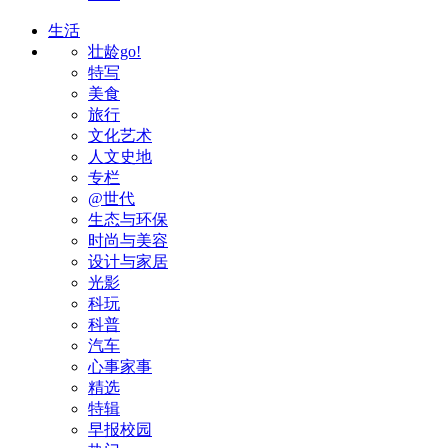
生活
壮龄go!
特写
美食
旅行
文化艺术
人文史地
专栏
@世代
生态与环保
时尚与美容
设计与家居
光影
科玩
科普
汽车
心事家事
精选
特辑
早报校园