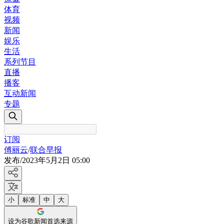
体育
视频
新闻
娱乐
生活
系列节目
直播
播客
互动新闻
专题
订阅
傅丽云
/
联合早报
发布
/
2023年5月2日 05:00
小
标准
中
大
设为谷歌新闻首选来源