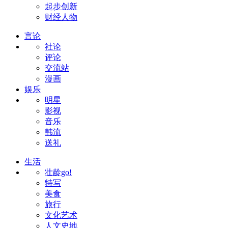
起步创新
财经人物
言论
社论
评论
交流站
漫画
娱乐
明星
影视
音乐
韩流
送礼
生活
壮龄go!
特写
美食
旅行
文化艺术
人文史地