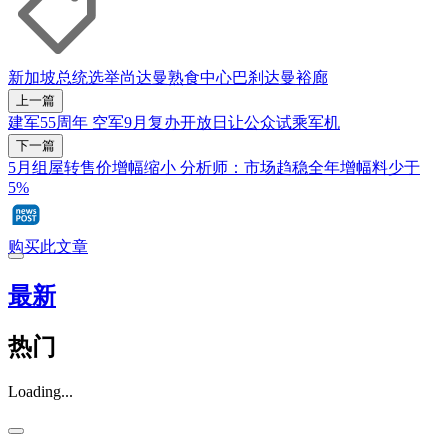
新加坡总统选举
尚达曼
熟食中心
巴刹
达曼裕廊
上一篇
建军55周年 空军9月复办开放日让公众试乘军机
下一篇
5月组屋转售价增幅缩小 分析师：市场趋稳全年增幅料少于
5%
购买此文章
最新
热门
Loading...