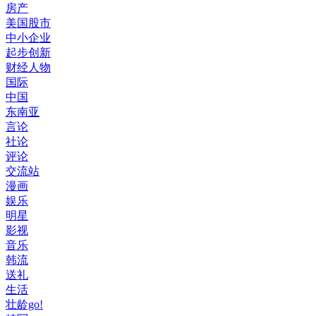
房产
美国股市
中小企业
起步创新
财经人物
国际
中国
东南亚
言论
社论
评论
交流站
漫画
娱乐
明星
影视
音乐
韩流
送礼
生活
壮龄go!