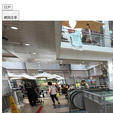
订户
赠阅文章