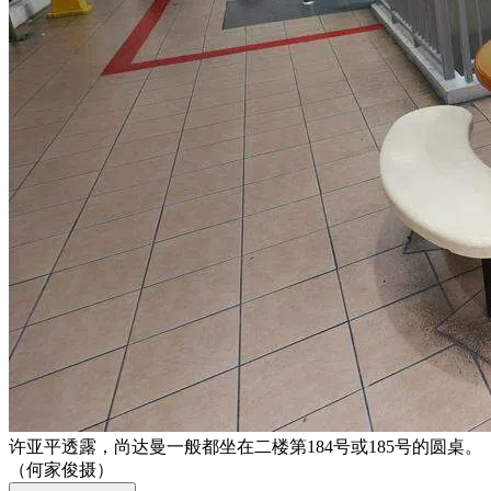
许亚平透露，尚达曼一般都坐在二楼第184号或185号的圆桌。
（何家俊摄）