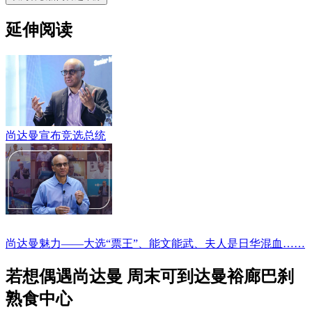
延伸阅读
尚达曼宣布竞选总统
尚达曼魅力——大选“票王”、能文能武、夫人是日华混血……
若想偶遇尚达曼 周末可到达曼裕廊巴刹
熟食中心