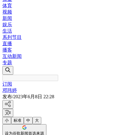
体育
视频
新闻
娱乐
生活
系列节目
直播
播客
互动新闻
专题
订阅
邓玮婷
发布
/
2023年6月8日 22:28
小
标准
中
大
设为谷歌新闻首选来源