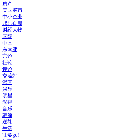
房产
美国股市
中小企业
起步创新
财经人物
国际
中国
东南亚
言论
社论
评论
交流站
漫画
娱乐
明星
影视
音乐
韩流
送礼
生活
壮龄go!