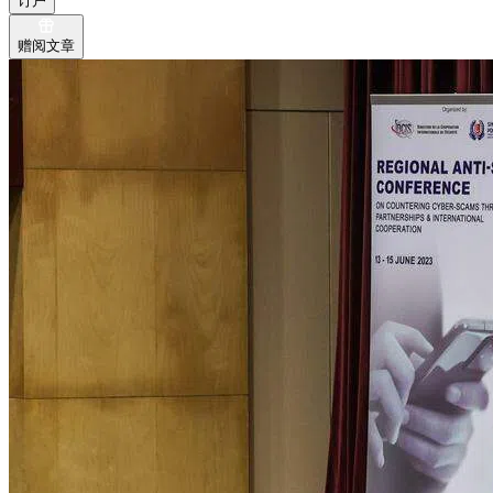
订户
赠阅文章