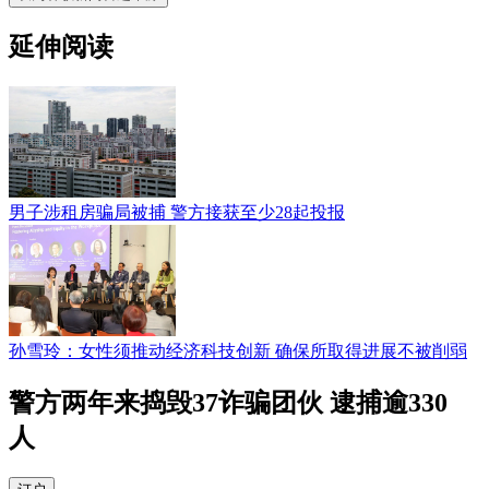
延伸阅读
男子涉租房骗局被捕 警方接获至少28起投报
孙雪玲：女性须推动经济科技创新 确保所取得进展不被削弱
警方两年来捣毁37诈骗团伙 逮捕逾330
人