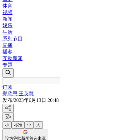
体育
视频
新闻
娱乐
生活
系列节目
直播
播客
互动新闻
专题
订阅
郑欣恩
,
王英慧
发布
/
2023年6月13日 20:48
小
标准
中
大
设为谷歌新闻首选来源