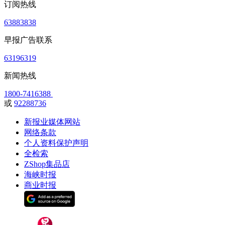
订阅热线
63883838
早报广告联系
63196319
新闻热线
1800-7416388
或
92288736
新报业媒体网站
网络条款
个人资料保护声明
全检索
ZShop集品店
海峡时报
商业时报