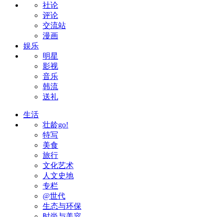
社论
评论
交流站
漫画
娱乐
明星
影视
音乐
韩流
送礼
生活
壮龄go!
特写
美食
旅行
文化艺术
人文史地
专栏
@世代
生态与环保
时尚与美容