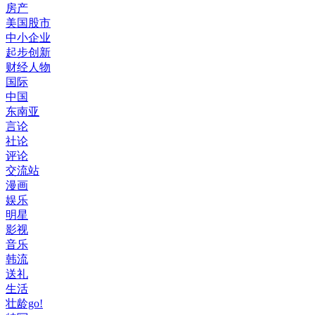
房产
美国股市
中小企业
起步创新
财经人物
国际
中国
东南亚
言论
社论
评论
交流站
漫画
娱乐
明星
影视
音乐
韩流
送礼
生活
壮龄go!