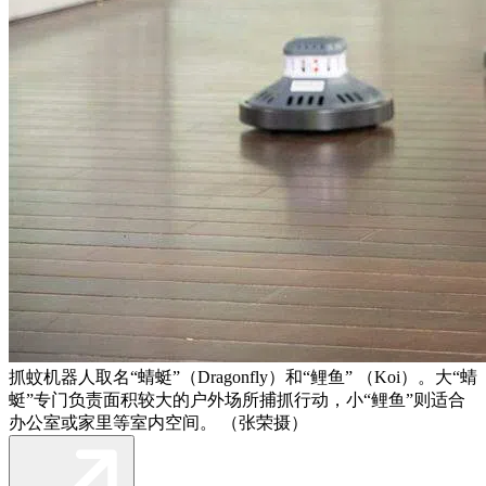
抓蚊机器人取名“蜻蜓”（Dragonfly）和“鲤鱼” （Koi）。大“蜻
蜓”专门负责面积较大的户外场所捕抓行动，小“鲤鱼”则适合
办公室或家里等室内空间。 （张荣摄）