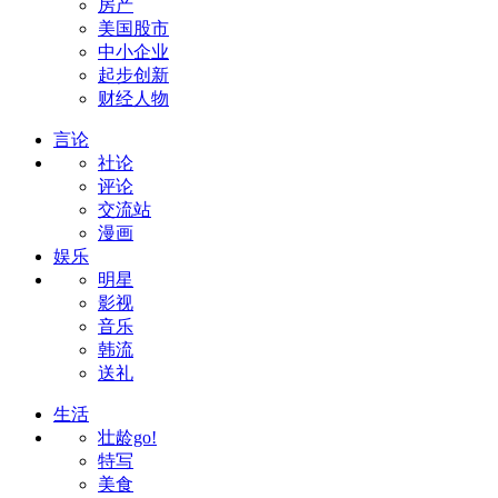
房产
美国股市
中小企业
起步创新
财经人物
言论
社论
评论
交流站
漫画
娱乐
明星
影视
音乐
韩流
送礼
生活
壮龄go!
特写
美食