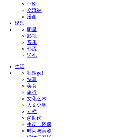
评论
交流站
漫画
娱乐
明星
影视
音乐
韩流
送礼
生活
壮龄go!
特写
美食
旅行
文化艺术
人文史地
专栏
@世代
生态与环保
时尚与美容