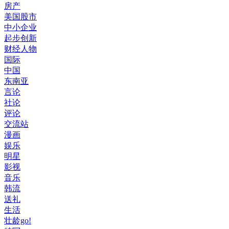
房产
美国股市
中小企业
起步创新
财经人物
国际
中国
东南亚
言论
社论
评论
交流站
漫画
娱乐
明星
影视
音乐
韩流
送礼
生活
壮龄go!