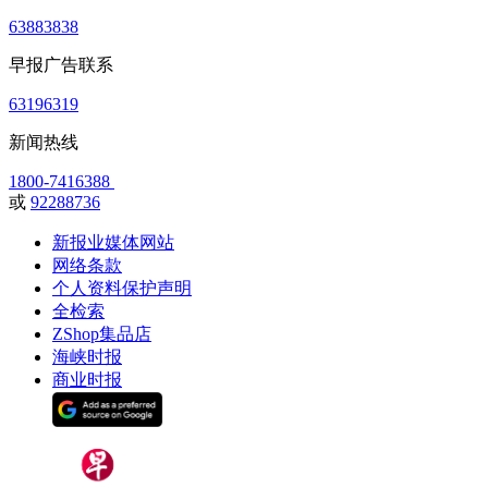
63883838
早报广告联系
63196319
新闻热线
1800-7416388
或
92288736
新报业媒体网站
网络条款
个人资料保护声明
全检索
ZShop集品店
海峡时报
商业时报