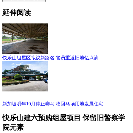
延伸阅读
快乐山组屋区拟议新路名 警员重返旧地忆点滴
新加坡明年10月停止赛马 收回马场用地发展住宅
快乐山建六预购组屋项目 保留旧警察学
院元素