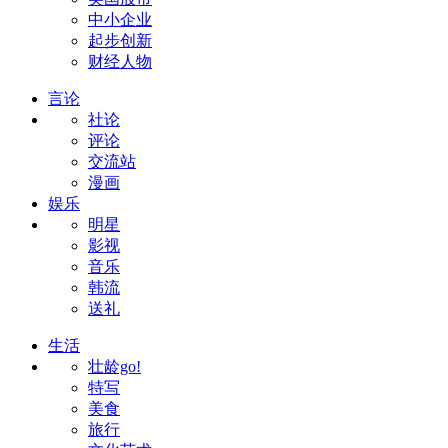
中小企业
起步创新
财经人物
言论
社论
评论
交流站
漫画
娱乐
明星
影视
音乐
韩流
送礼
生活
壮龄go!
特写
美食
旅行