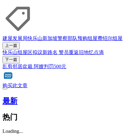
建屋发展局
快乐山
新加坡警察部队
预购组屋
费绍尔
组屋
上一篇
快乐山组屋区拟议新路名 警员重返旧地忆点滴
下一篇
乱剪邻居盆栽 阿嫂判罚500元
购买此文章
最新
热门
Loading...