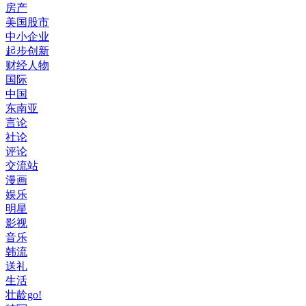
房产
美国股市
中小企业
起步创新
财经人物
国际
中国
东南亚
言论
社论
评论
交流站
漫画
娱乐
明星
影视
音乐
韩流
送礼
生活
壮龄go!