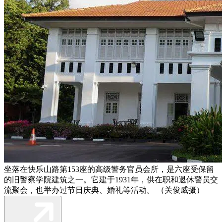
坐落在快乐山路第153座的高级警务官员会所，是六座受保留
的旧警察学院建筑之一。它建于1931年，供在职和退休警员交
流聚会，也举办过节日庆典、婚礼等活动。 （关俊威摄）