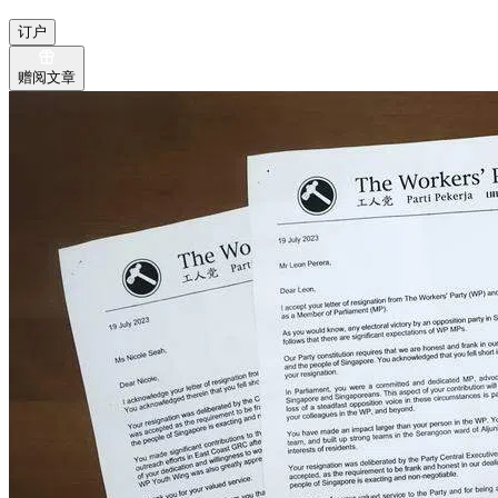
订户
赠阅文章