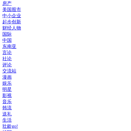
房产
美国股市
中小企业
起步创新
财经人物
国际
中国
东南亚
言论
社论
评论
交流站
漫画
娱乐
明星
影视
音乐
韩流
送礼
生活
壮龄go!