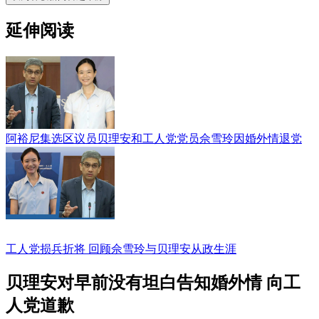
延伸阅读
阿裕尼集选区议员贝理安和工人党党员佘雪玲因婚外情退党
工人党损兵折将 回顾佘雪玲与贝理安从政生涯
贝理安对早前没有坦白告知婚外情 向工
人党道歉