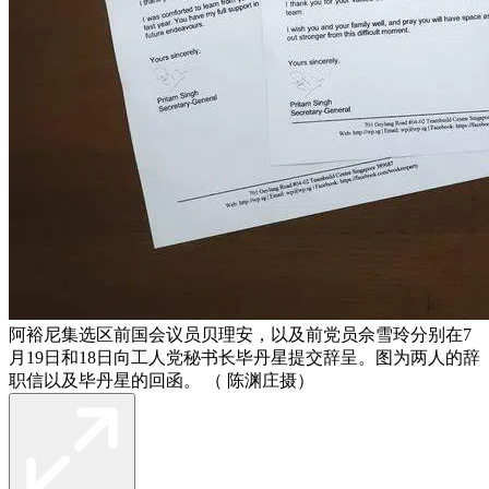
阿裕尼集选区前国会议员贝理安，以及前党员佘雪玲分别在7
月19日和18日向工人党秘书长毕丹星提交辞呈。图为两人的辞
职信以及毕丹星的回函。 （ 陈渊庄摄）