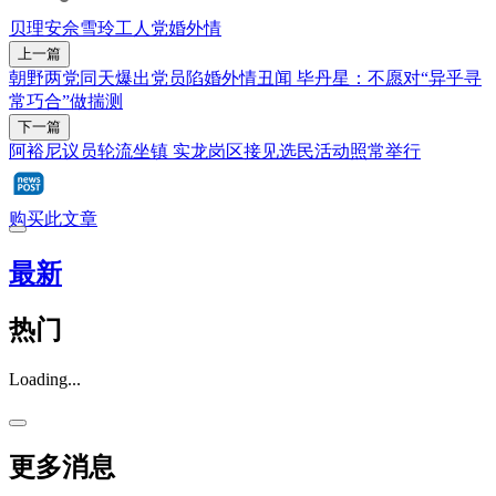
贝理安
佘雪玲
工人党
婚外情
上一篇
朝野两党同天爆出党员陷婚外情丑闻 毕丹星：不愿对“异乎寻
常巧合”做揣测
下一篇
阿裕尼议员轮流坐镇 实龙岗区接见选民活动照常举行
购买此文章
最新
热门
Loading...
更多消息