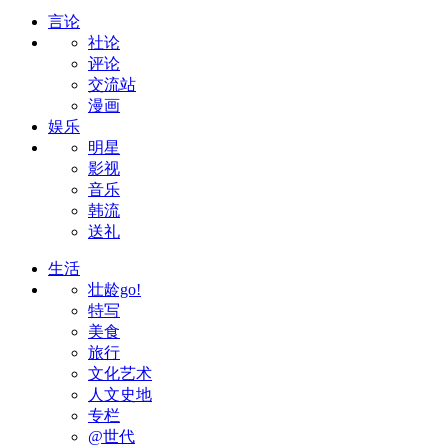
言论
社论
评论
交流站
漫画
娱乐
明星
影视
音乐
韩流
送礼
生活
壮龄go!
特写
美食
旅行
文化艺术
人文史地
专栏
@世代