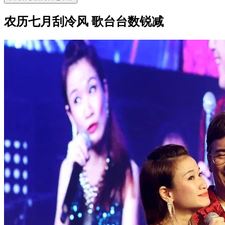
农历七月刮冷风 歌台台数锐减