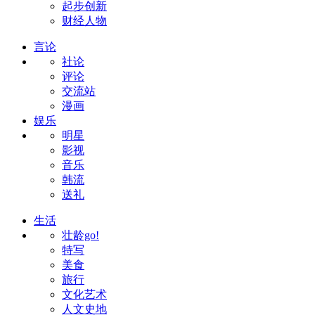
起步创新
财经人物
言论
社论
评论
交流站
漫画
娱乐
明星
影视
音乐
韩流
送礼
生活
壮龄go!
特写
美食
旅行
文化艺术
人文史地