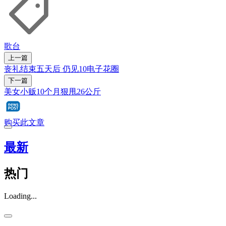
歌台
上一篇
丧礼结束五天后 仍见10电子花圈
下一篇
美女小贩10个月狠甩26公斤
购买此文章
最新
热门
Loading...