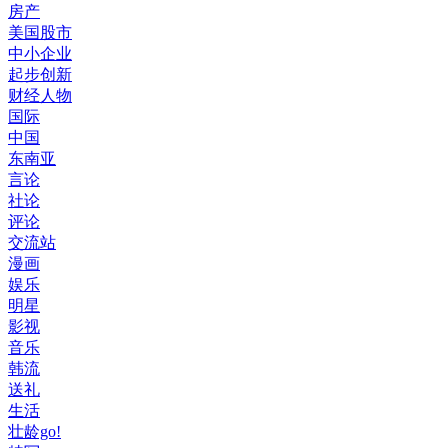
房产
美国股市
中小企业
起步创新
财经人物
国际
中国
东南亚
言论
社论
评论
交流站
漫画
娱乐
明星
影视
音乐
韩流
送礼
生活
壮龄go!