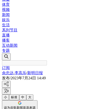
体育
视频
新闻
娱乐
生活
系列节目
直播
播客
互动新闻
专题
订阅
余忠达
,
李高乐
/
新明日报
发布
/
2023年7月24日 14:49
小
标准
中
大
设为谷歌新闻首选来源