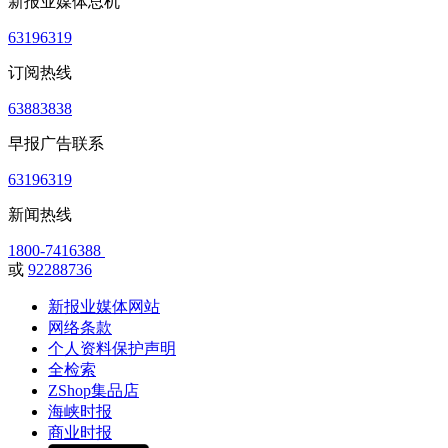
新报业媒体总机
63196319
订阅热线
63883838
早报广告联系
63196319
新闻热线
1800-7416388
或
92288736
新报业媒体网站
网络条款
个人资料保护声明
全检索
ZShop集品店
海峡时报
商业时报