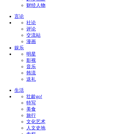
财经人物
言论
社论
评论
交流站
漫画
娱乐
明星
影视
音乐
韩流
送礼
生活
壮龄go!
特写
美食
旅行
文化艺术
人文史地