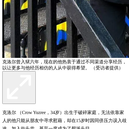
克洛尔曾入狱六年，现在的他热衷于通过不同渠道分享经历，
以让更多与他经历相仿的人从中获得希望。 （受访者提供）
克洛尔 （Crow Yuzree，34岁）出生于破碎家庭，无法依靠家
人的他只能从朋友中寻求慰藉，却在15岁时因同侪压力误入歧
途，加入街头党，甚至一度成为了帮派头目。