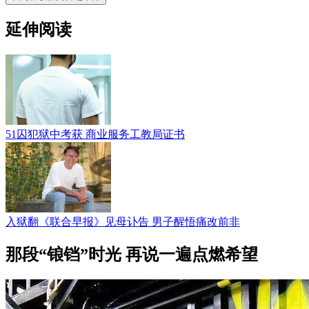
延伸阅读
51囚犯狱中考获 商业服务工教局证书
入狱翻《联合早报》见母讣告 男子醒悟痛改前非
那段“锒铛”时光 再说一遍点燃希望