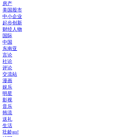
房产
美国股市
中小企业
起步创新
财经人物
国际
中国
东南亚
言论
社论
评论
交流站
漫画
娱乐
明星
影视
音乐
韩流
送礼
生活
壮龄go!