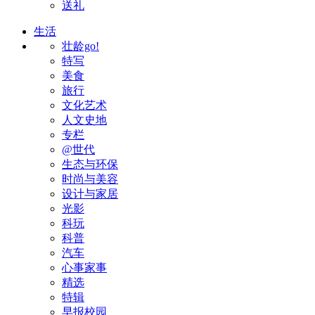
送礼
生活
壮龄go!
特写
美食
旅行
文化艺术
人文史地
专栏
@世代
生态与环保
时尚与美容
设计与家居
光影
科玩
科普
汽车
心事家事
精选
特辑
早报校园