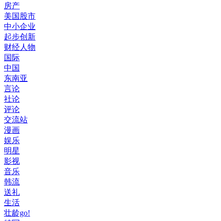
房产
美国股市
中小企业
起步创新
财经人物
国际
中国
东南亚
言论
社论
评论
交流站
漫画
娱乐
明星
影视
音乐
韩流
送礼
生活
壮龄go!