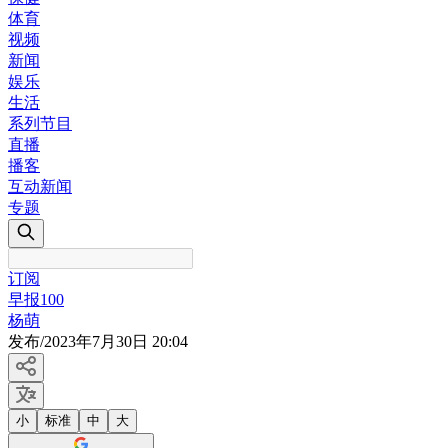
体育
视频
新闻
娱乐
生活
系列节目
直播
播客
互动新闻
专题
订阅
早报100
杨萌
发布
/
2023年7月30日 20:04
小
标准
中
大