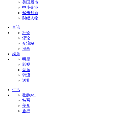
美国股市
中小企业
起步创新
财经人物
言论
社论
评论
交流站
漫画
娱乐
明星
影视
音乐
韩流
送礼
生活
壮龄go!
特写
美食
旅行