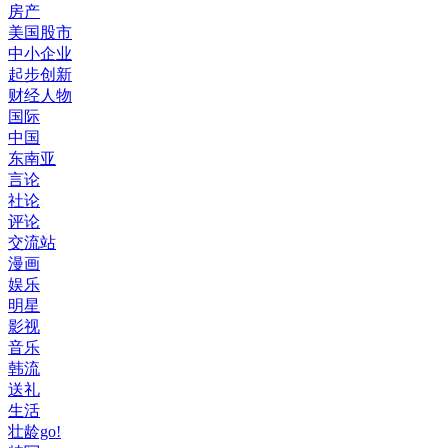
房产
美国股市
中小企业
起步创新
财经人物
国际
中国
东南亚
言论
社论
评论
交流站
漫画
娱乐
明星
影视
音乐
韩流
送礼
生活
壮龄go!