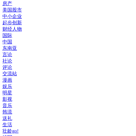
房产
美国股市
中小企业
起步创新
财经人物
国际
中国
东南亚
言论
社论
评论
交流站
漫画
娱乐
明星
影视
音乐
韩流
送礼
生活
壮龄go!