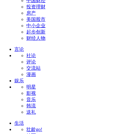
中国财经
投资理财
房产
美国股市
中小企业
起步创新
财经人物
言论
社论
评论
交流站
漫画
娱乐
明星
影视
音乐
韩流
送礼
生活
壮龄go!