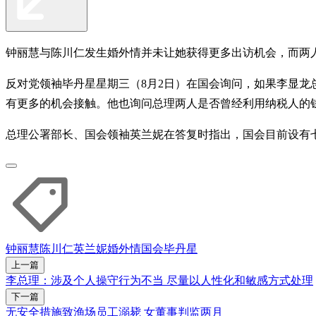
钟丽慧与陈川仁发生婚外情并未让她获得更多出访机会，而两
反对党领袖毕丹星星期三（8月2日）在国会询问，如果李显龙总理2
有更多的机会接触。他也询问总理两人是否曾经利用纳税人的
总理公署部长、国会领袖英兰妮在答复时指出，国会目前设有
钟丽慧
陈川仁
英兰妮
婚外情
国会
毕丹星
上一篇
李总理：涉及个人操守行为不当 尽量以人性化和敏感方式处理
下一篇
无安全措施致渔场员工溺毙 女董事判监两月