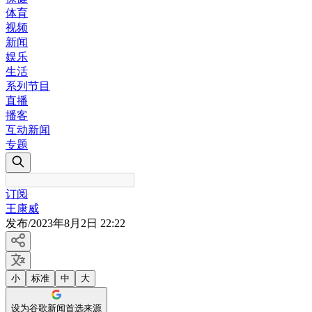
体育
视频
新闻
娱乐
生活
系列节目
直播
播客
互动新闻
专题
订阅
王康威
发布
/
2023年8月2日 22:22
小
标准
中
大
设为谷歌新闻首选来源