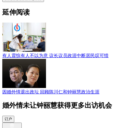
延伸阅读
有人震惊有人不以为意 议长议员政涯中断居民叹可惜
因婚外情退出政坛 回顾陈川仁和钟丽慧政治生涯
婚外情未让钟丽慧获得更多出访机会
订户