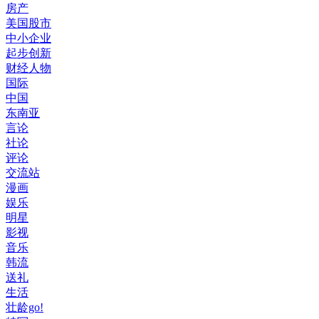
房产
美国股市
中小企业
起步创新
财经人物
国际
中国
东南亚
言论
社论
评论
交流站
漫画
娱乐
明星
影视
音乐
韩流
送礼
生活
壮龄go!