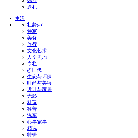
韩流
送礼
生活
壮龄go!
特写
美食
旅行
文化艺术
人文史地
专栏
@世代
生态与环保
时尚与美容
设计与家居
光影
科玩
科普
汽车
心事家事
精选
特辑