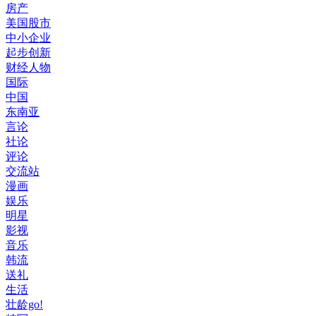
房产
美国股市
中小企业
起步创新
财经人物
国际
中国
东南亚
言论
社论
评论
交流站
漫画
娱乐
明星
影视
音乐
韩流
送礼
生活
壮龄go!