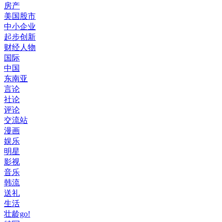
房产
美国股市
中小企业
起步创新
财经人物
国际
中国
东南亚
言论
社论
评论
交流站
漫画
娱乐
明星
影视
音乐
韩流
送礼
生活
壮龄go!