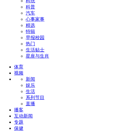
科玩
科普
汽车
心事家事
精选
特辑
早报校园
热门
生活贴士
星座与生肖
体育
视频
新闻
娱乐
生活
系列节目
直播
播客
互动新闻
专题
保健