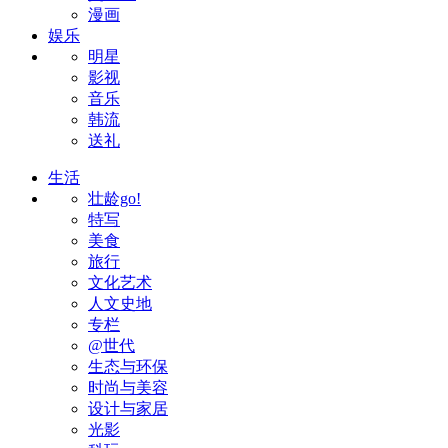
漫画
娱乐
明星
影视
音乐
韩流
送礼
生活
壮龄go!
特写
美食
旅行
文化艺术
人文史地
专栏
@世代
生态与环保
时尚与美容
设计与家居
光影