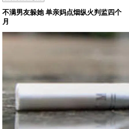
不满男友躲她 单亲妈点烟纵火判监四个
月