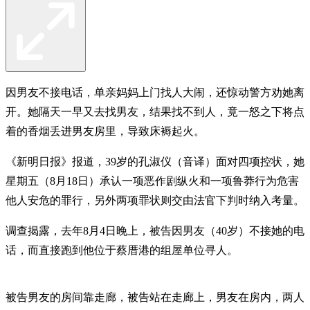
因男友不接电话，单亲妈妈上门找人大闹，还惊动警方劝她离
开。她隔天一早又去找男友，结果找不到人，竟一怒之下将点
着的香烟丢进男友房里，导致床褥起火。
《新明日报》报道，39岁的孔淑仪（音译）面对四项控状，她
星期五（8月18日）承认一项恶作剧纵火和一项鲁莽行为危害
他人安危的罪行，另外两项罪状则交由法官下判时纳入考量。
调查揭露，去年8月4日晚上，被告因男友（40岁）不接她的电
话，而直接跑到他位于蔡厝港的组屋单位寻人。
被告男友的房间靠走廊，被告站在走廊上，男友在房内，两人