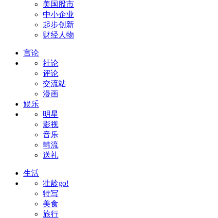
美国股市
中小企业
起步创新
财经人物
言论
社论
评论
交流站
漫画
娱乐
明星
影视
音乐
韩流
送礼
生活
壮龄go!
特写
美食
旅行