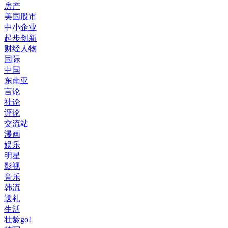
房产
美国股市
中小企业
起步创新
财经人物
国际
中国
东南亚
言论
社论
评论
交流站
漫画
娱乐
明星
影视
音乐
韩流
送礼
生活
壮龄go!