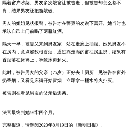
隔着窗户吵架。男友多次敲窗让被告走，但被告却怎么都不
肯，结果男友还把窗敲破。
男友的姐姐见状报警，被告才在警察的劝说下离开。她当时也
承认自己上门前喝了两瓶红酒。
隔天一早，被告又来到男友家，站在走廊上抽烟。她见男友不
在房内，竟点燃数根香烟，通过靠走廊的窗往房里扔，结果有
香烟落在床褥上，导致床褥起火。
此时，被告男友的父亲（75岁）正好去上厕所，见被告在窗外
扔香烟，又看见床褥开始冒烟，立即拿一桶水将火扑灭。
被告则在看见男友的父亲后逃离。
法官最终判她坐牢四个月。
完整报道，请翻阅2023年8月19日的《新明日报》。