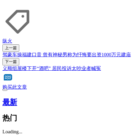
纵火
上一篇
驾豪车操福建口音 曾有神秘男称为忏悔要出资1000万元建庙
下一篇
义顺组屋楼下开“酒吧” 居民投诉太吵业者喊冤
购买此文章
最新
热门
Loading...