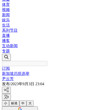
体育
视频
新闻
娱乐
生活
系列节目
直播
播客
互动新闻
专题
订阅
新加坡总统选举
尹云芳
发布
/
2023年9月3日 23:04
小
标准
中
大