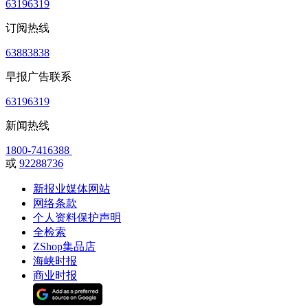
63196319
订阅热线
63883838
早报广告联系
63196319
新闻热线
1800-7416388
或
92288736
新报业媒体网站
网络条款
个人资料保护声明
全检索
ZShop集品店
海峡时报
商业时报