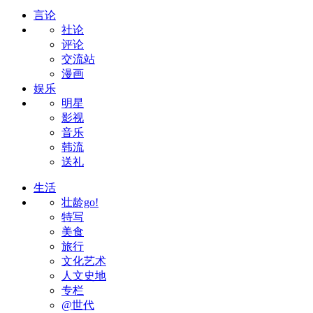
言论
社论
评论
交流站
漫画
娱乐
明星
影视
音乐
韩流
送礼
生活
壮龄go!
特写
美食
旅行
文化艺术
人文史地
专栏
@世代