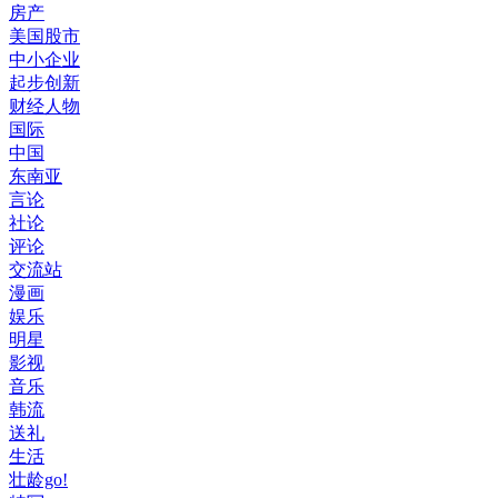
房产
美国股市
中小企业
起步创新
财经人物
国际
中国
东南亚
言论
社论
评论
交流站
漫画
娱乐
明星
影视
音乐
韩流
送礼
生活
壮龄go!