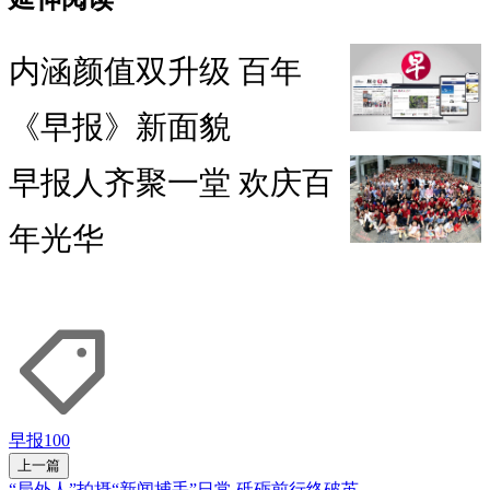
内涵颜值双升级 百年
《早报》新面貌
早报人齐聚一堂 欢庆百
年光华
早报100
上一篇
“局外人”拍摄“新闻捕手”日常 砥砺前行终破茧