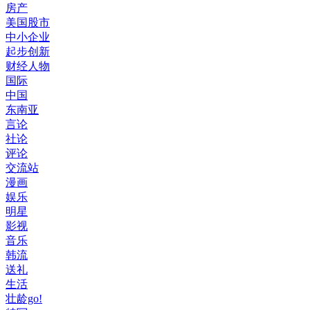
房产
美国股市
中小企业
起步创新
财经人物
国际
中国
东南亚
言论
社论
评论
交流站
漫画
娱乐
明星
影视
音乐
韩流
送礼
生活
壮龄go!