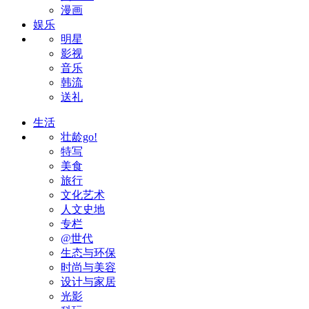
漫画
娱乐
明星
影视
音乐
韩流
送礼
生活
壮龄go!
特写
美食
旅行
文化艺术
人文史地
专栏
@世代
生态与环保
时尚与美容
设计与家居
光影