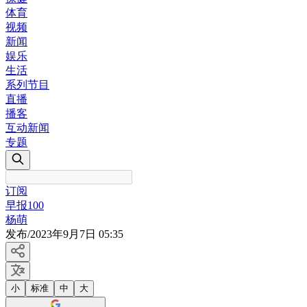
体育
视频
新闻
娱乐
生活
系列节目
直播
播客
互动新闻
专题
订阅
早报100
杨萌
发布
/
2023年9月7日 05:35
小
标准
中
大