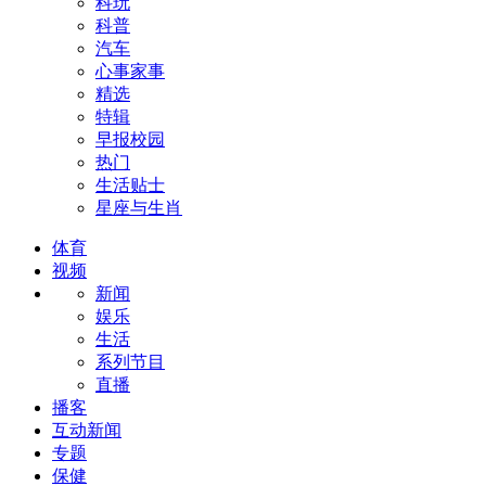
科玩
科普
汽车
心事家事
精选
特辑
早报校园
热门
生活贴士
星座与生肖
体育
视频
新闻
娱乐
生活
系列节目
直播
播客
互动新闻
专题
保健