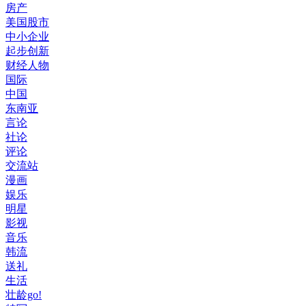
房产
美国股市
中小企业
起步创新
财经人物
国际
中国
东南亚
言论
社论
评论
交流站
漫画
娱乐
明星
影视
音乐
韩流
送礼
生活
壮龄go!