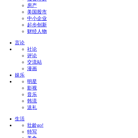
房产
美国股市
中小企业
起步创新
财经人物
言论
社论
评论
交流站
漫画
娱乐
明星
影视
音乐
韩流
送礼
生活
壮龄go!
特写