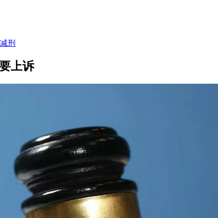
获减刑
监要上诉