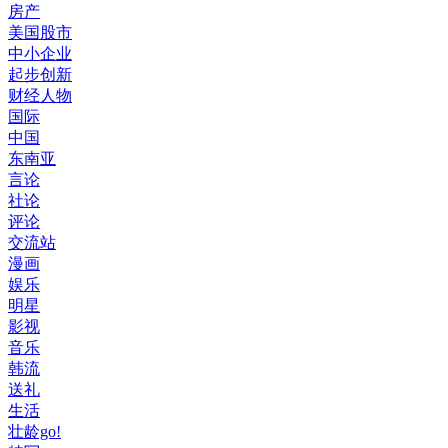
房产
美国股市
中小企业
起步创新
财经人物
国际
中国
东南亚
言论
社论
评论
交流站
漫画
娱乐
明星
影视
音乐
韩流
送礼
生活
壮龄go!