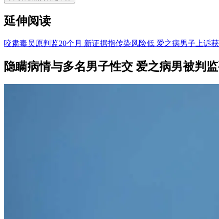
延伸阅读
咬肃毒员原判监20个月 新证据指传染风险低 爱之病男子上诉
隐瞒病情与多名男子性交 爱之病男被判