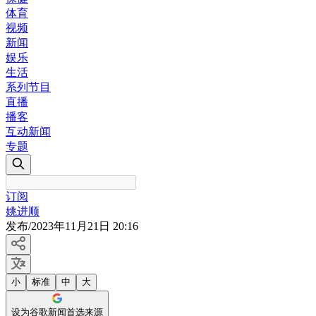
体育
视频
新闻
娱乐
生活
系列节目
直播
播客
互动新闻
专题
订阅
姚进顺
发布
/
2023年11月21日 20:16
小
标准
中
大
设为谷歌新闻首选来源