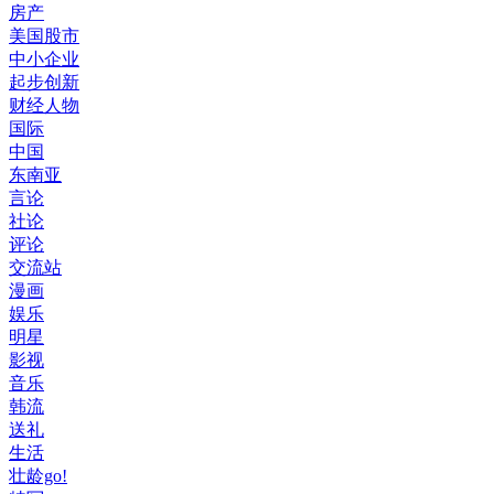
房产
美国股市
中小企业
起步创新
财经人物
国际
中国
东南亚
言论
社论
评论
交流站
漫画
娱乐
明星
影视
音乐
韩流
送礼
生活
壮龄go!