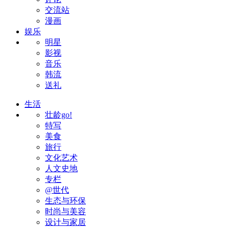
交流站
漫画
娱乐
明星
影视
音乐
韩流
送礼
生活
壮龄go!
特写
美食
旅行
文化艺术
人文史地
专栏
@世代
生态与环保
时尚与美容
设计与家居