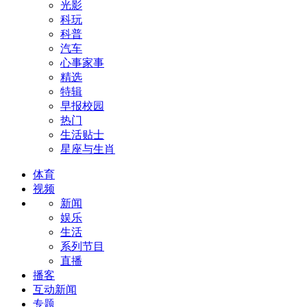
光影
科玩
科普
汽车
心事家事
精选
特辑
早报校园
热门
生活贴士
星座与生肖
体育
视频
新闻
娱乐
生活
系列节目
直播
播客
互动新闻
专题