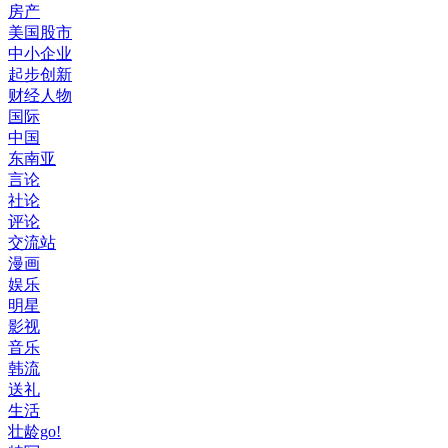
房产
美国股市
中小企业
起步创新
财经人物
国际
中国
东南亚
言论
社论
评论
交流站
漫画
娱乐
明星
影视
音乐
韩流
送礼
生活
壮龄go!