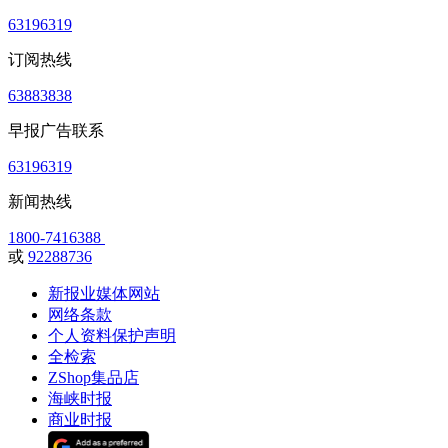
63196319
订阅热线
63883838
早报广告联系
63196319
新闻热线
1800-7416388
或
92288736
新报业媒体网站
网络条款
个人资料保护声明
全检索
ZShop集品店
海峡时报
商业时报