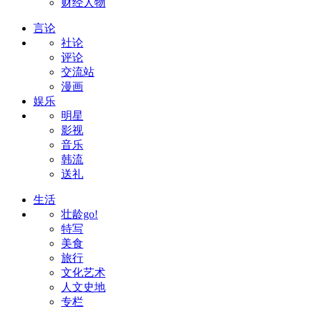
财经人物
言论
社论
评论
交流站
漫画
娱乐
明星
影视
音乐
韩流
送礼
生活
壮龄go!
特写
美食
旅行
文化艺术
人文史地
专栏