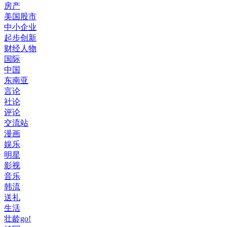
房产
美国股市
中小企业
起步创新
财经人物
国际
中国
东南亚
言论
社论
评论
交流站
漫画
娱乐
明星
影视
音乐
韩流
送礼
生活
壮龄go!