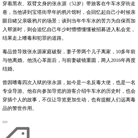
穿着黑衣、双臂文身的张永源（52岁）带旅客在牛车水穿街走
巷，当他讲到宝塔街早年的鸦片馆时，会回忆起自己小时候亲
眼目睹父亲吸鸦片的场景；谈到当年牛车水的苦力为自保而加
入帮派时，则会追忆自己年少时懵懵懂懂被招募进入私会党，
结果走上嗜毒和犯罪的道路。
毒品曾导致张永源家庭破裂，妻子带两个儿子离家，10多年前
与他离婚。他洗心革面后，与前妻破镜重圆，两人2016年再度
结婚。
曾因嗜毒四次入狱的张永源，如今是一名反毒大使，也是一名
专业导游。他在向参加导览的游客介绍牛车水的历史时，也会
穿插个人的故事，不仅让导览更加生动，也有提醒人们远离毒
品的警世作用。