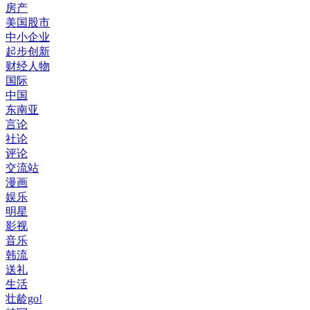
房产
美国股市
中小企业
起步创新
财经人物
国际
中国
东南亚
言论
社论
评论
交流站
漫画
娱乐
明星
影视
音乐
韩流
送礼
生活
壮龄go!