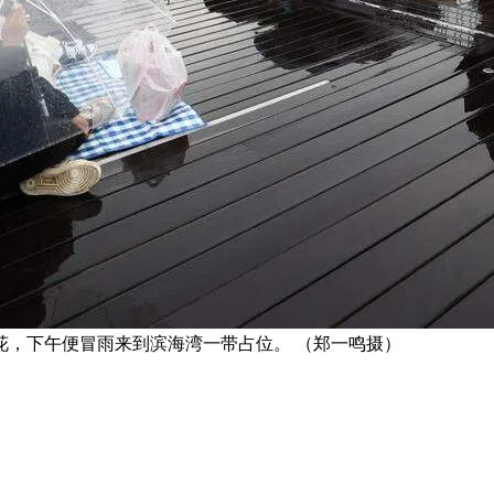
花，下午便冒雨来到滨海湾一带占位。 （郑一鸣摄）