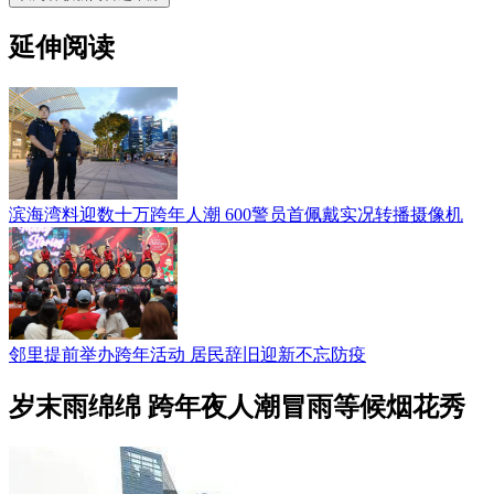
延伸阅读
滨海湾料迎数十万跨年人潮 600警员首佩戴实况转播摄像机
邻里提前举办跨年活动 居民辞旧迎新不忘防疫
岁末雨绵绵 跨年夜人潮冒雨等候烟花秀