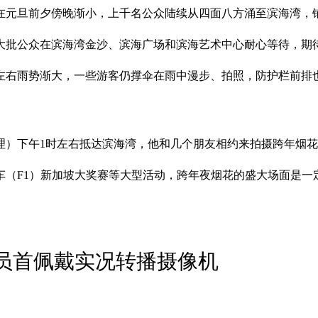
在元旦前夕傍晚渐小，上千名公众陆续从四面八方涌至滨海湾，
有大批公众在滨海湾金沙、滨海广场和滨海艺术中心耐心等待，期
0分左右雨势渐大，一些游客仍撑伞在雨中漫步、拍照，防护栏前
理）下午1时左右抵达滨海湾，他和几个朋友相约来拍摄跨年烟
（F1）新加坡大奖赛等大型活动，跨年夜烟花的盛大场面是一
警员首佩戴实况转播摄像机