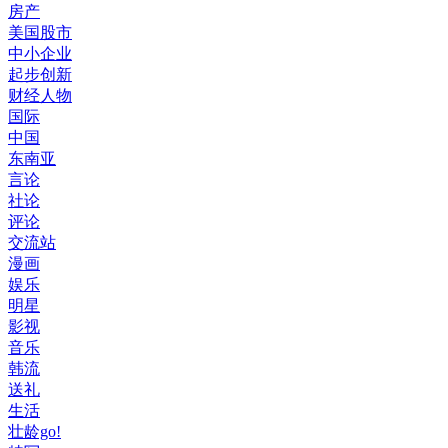
房产
美国股市
中小企业
起步创新
财经人物
国际
中国
东南亚
言论
社论
评论
交流站
漫画
娱乐
明星
影视
音乐
韩流
送礼
生活
壮龄go!