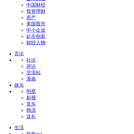
中国财经
投资理财
房产
美国股市
中小企业
起步创新
财经人物
言论
社论
评论
交流站
漫画
娱乐
明星
影视
音乐
韩流
送礼
生活
壮龄go!