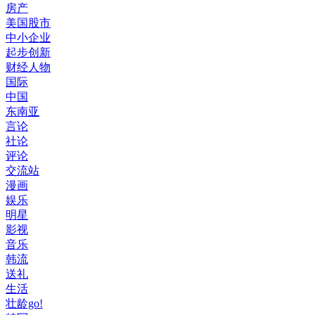
房产
美国股市
中小企业
起步创新
财经人物
国际
中国
东南亚
言论
社论
评论
交流站
漫画
娱乐
明星
影视
音乐
韩流
送礼
生活
壮龄go!