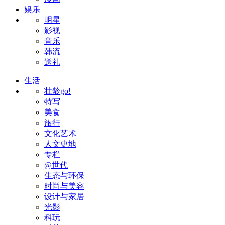
娱乐
明星
影视
音乐
韩流
送礼
生活
壮龄go!
特写
美食
旅行
文化艺术
人文史地
专栏
@世代
生态与环保
时尚与美容
设计与家居
光影
科玩