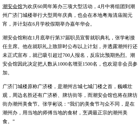
潮安会馆
为欢庆60周年筹办三项大型活动，4月中将组团到潮
州广济门城楼举行大型周年庆典，也会在本地粤海清庙闹元
宵，并计划在6月学校假期举办嘉年华会。
潮安会馆刚在1月底举行第37届职员宣誓就职典礼，张学彬接
任主席。他在就职礼上致辞时公布以上计划，并透露潮州行还
未正式宣布，就已吸引超过700人报名，反应比预期热烈。潮
安会馆因此决定把人数从1000名增至1500名，也欢迎非会员参
加。
广济门城楼原称广济楼，是潮州古城七城门楼之首，巍峨壮
观，周边名胜还有广济桥、牌坊街等，而潮安会馆也将在牌坊
街办潮州美食节。张学彬说：“我们的美食节与众不同，是在
潮州办，用当地的师傅当地的食材，烹调最正宗的潮州美
食。”