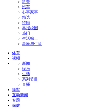
科普
汽车
心事家事
精选
特辑
早报校园
热门
生活贴士
星座与生肖
体育
视频
新闻
娱乐
生活
系列节目
直播
播客
互动新闻
专题
保健