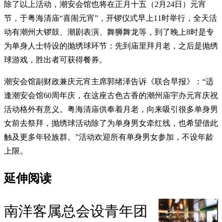
除了以上活动，潮安会馆也将在正月十五（2月24日）元宵
节，于粤海清庙“喜闹元宵”，开锣仪式早上11时举行，全天活
动有潮州大锣鼓、潮剧表演、舞狮舞龙等，到了晚上8时是专
为单身人士特设的抛绣球环节：先到庙里拜月老，之后是抛绣
球游戏，胜出者可获得餐券。
潮安会馆副财政兼庆元宵主席郭绪泽告诉《联合早报》：“适
逢潮安会馆60周年庆，在这座古色古香的潮州庙宇办元宵庆祝
活动格外有意义。粤海清庙供奉着月老，向来吸引很多单身男
女前去祭拜，抛绣球活动除了为单身男女牵红线，也希望借此
触及更多年轻族群。”活动欢迎所有单身男女参加，不设年龄
上限。
延伸阅读
南洋客属总会设青年团