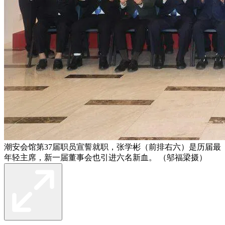
潮安会馆第37届职员宣誓就职，张学彬（前排右六）是历届最
年轻主席，新一届董事会也引进六名新血。 （邬福梁摄）