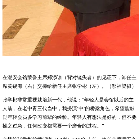
在潮安会馆荣誉主席郑添谅（背对镜头者）的见证下，卸任主
席黄锡海（右）交棒给新任主席张学彬（左）。（邬福梁摄）
张学彬非常重视栽培新一代，他说：“年轻人是会馆以后的主
人翁，在老中青三代当中，我扮演‘中’的桥梁角色，希望能鼓
励年轻会员多学习前辈的经验。年轻人有想法是好的，但不要
操之过急，任何改变都需要一个磨合的过程。”