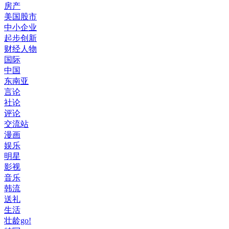
房产
美国股市
中小企业
起步创新
财经人物
国际
中国
东南亚
言论
社论
评论
交流站
漫画
娱乐
明星
影视
音乐
韩流
送礼
生活
壮龄go!