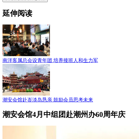
延伸阅读
南洋客属总会设青年团 培养接班人和生力军
潮安会馆赴峇淡岛恳亲 鼓励会员思考未来
潮安会馆4月中组团赴潮州办60周年庆