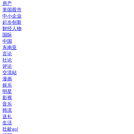
房产
美国股市
中小企业
起步创新
财经人物
国际
中国
东南亚
言论
社论
评论
交流站
漫画
娱乐
明星
影视
音乐
韩流
送礼
生活
壮龄go!