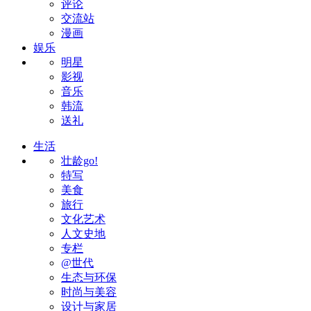
评论
交流站
漫画
娱乐
明星
影视
音乐
韩流
送礼
生活
壮龄go!
特写
美食
旅行
文化艺术
人文史地
专栏
@世代
生态与环保
时尚与美容
设计与家居