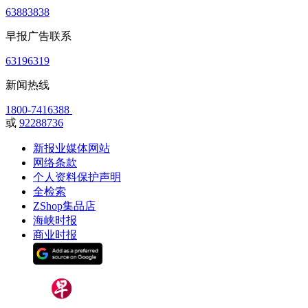
63883838
早报广告联系
63196319
新闻热线
1800-7416388
或
92288736
新报业媒体网站
网络条款
个人资料保护声明
全检索
ZShop集品店
海峡时报
商业时报