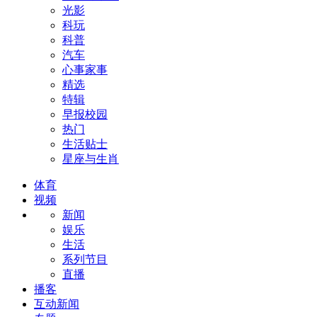
光影
科玩
科普
汽车
心事家事
精选
特辑
早报校园
热门
生活贴士
星座与生肖
体育
视频
新闻
娱乐
生活
系列节目
直播
播客
互动新闻