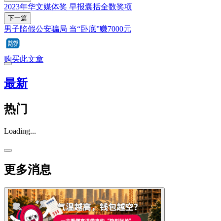
2023年华文媒体奖 早报囊括全数奖项
下一篇
男子陷假公安骗局 当“卧底”赚7000元
购买此文章
最新
热门
Loading...
更多消息