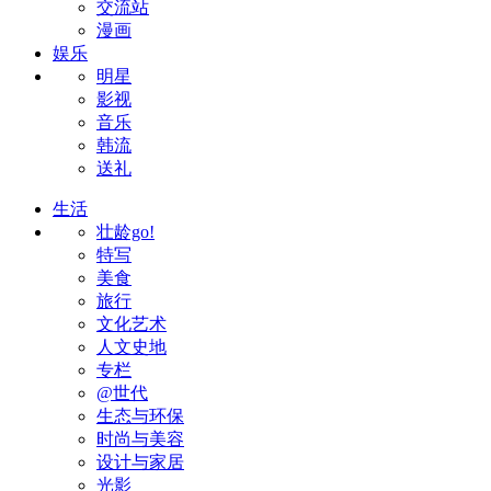
交流站
漫画
娱乐
明星
影视
音乐
韩流
送礼
生活
壮龄go!
特写
美食
旅行
文化艺术
人文史地
专栏
@世代
生态与环保
时尚与美容
设计与家居
光影