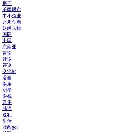
房产
美国股市
中小企业
起步创新
财经人物
国际
中国
东南亚
言论
社论
评论
交流站
漫画
娱乐
明星
影视
音乐
韩流
送礼
生活
壮龄go!