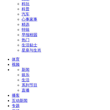
科玩
科普
汽车
心事家事
精选
特辑
早报校园
热门
生活贴士
星座与生肖
体育
视频
新闻
娱乐
生活
系列节目
直播
播客
互动新闻
专题