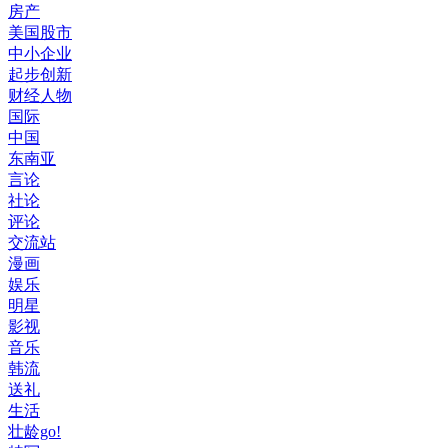
房产
美国股市
中小企业
起步创新
财经人物
国际
中国
东南亚
言论
社论
评论
交流站
漫画
娱乐
明星
影视
音乐
韩流
送礼
生活
壮龄go!