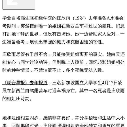
毕业自裕廊先驱初级学院的庄欣雨（19岁）去年准备A水准会
考期间，突然接到唯一的姐姐在新西兰车祸过世的噩耗。消息
打乱她平静的世界，但没有击垮她。她一边帮助家人应对，一
边准备会考，展现出坚强的毅力和克服困难的韧性。
庄欣雨尽管有千般不舍，只能接受姐姐离开的事实。她白天还
能专心与同学讨论功课，但到晚上入睡前，回忆起和姐姐相处
时的种种情景，不禁泪流不止，多个夜晚无法入睡。
《联合早报》去年报道
，三名新加坡国立大学学生4月17日凌
晨在新西兰自驾露营车时遇车祸身亡。其中一名死者是庄欣雨
的姐姐庄诗韵。
她和姐姐相差四岁，感情非常要好，常分享秘密和生活中大小
事。回顾那段时光，庄欣雨强调姐姐教会她独立和勇气的重要