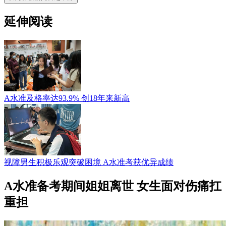
延伸阅读
A水准及格率达93.9% 创18年来新高
视障男生积极乐观突破困境 A水准考获优异成绩
A水准备考期间姐姐离世 女生面对伤痛扛
重担