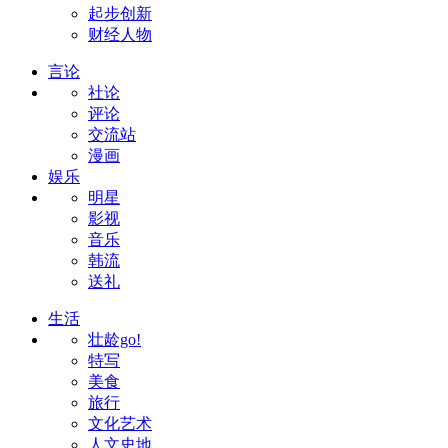
起步创新
财经人物
言论
社论
评论
交流站
漫画
娱乐
明星
影视
音乐
韩流
送礼
生活
壮龄go!
特写
美食
旅行
文化艺术
人文史地