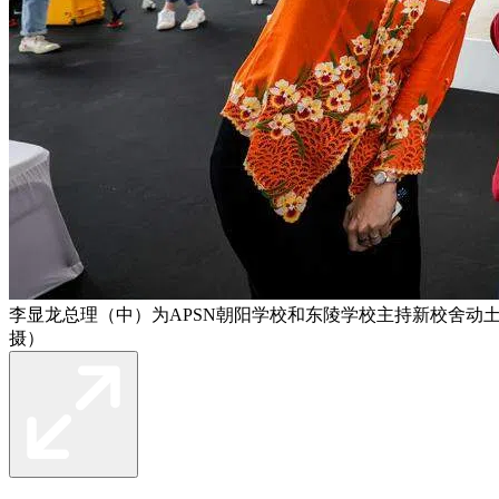
李显龙总理（中）为APSN朝阳学校和东陵学校主持新校舍动
摄）