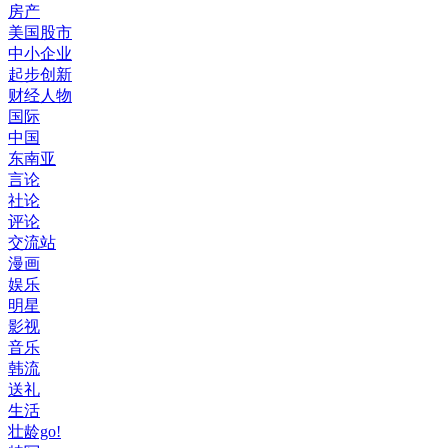
房产
美国股市
中小企业
起步创新
财经人物
国际
中国
东南亚
言论
社论
评论
交流站
漫画
娱乐
明星
影视
音乐
韩流
送礼
生活
壮龄go!