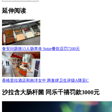
延伸阅读
食安问题致15人肠胃炎 Spize餐饮店罚7200元
香格里拉酒店和南洋女中 两食肆卫生评级A降至C
沙拉含大肠杆菌 同乐千禧罚款3000元