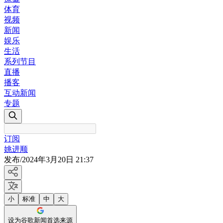
体育
视频
新闻
娱乐
生活
系列节目
直播
播客
互动新闻
专题
订阅
姚进顺
发布
/
2024年3月20日 21:37
小
标准
中
大
设为谷歌新闻首选来源