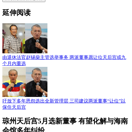
延伸阅读
由退休法官赵锡燊主管选举事务 两派董事愿让位天后宫或九
个月内重选
吁放下多年恩怨选出全新管理层 三司建议两派董事“让位”以
保住天后宫
琼州天后宫5月选新董事 有望化解与海南
会馆多年纠纷