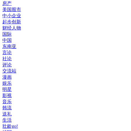
房产
美国股市
中小企业
起步创新
财经人物
国际
中国
东南亚
言论
社论
评论
交流站
漫画
娱乐
明星
影视
音乐
韩流
送礼
生活
壮龄go!