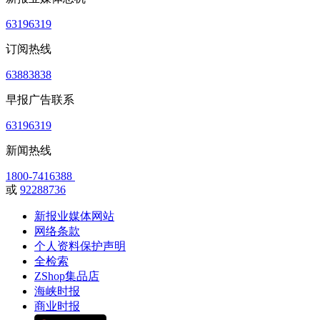
63196319
订阅热线
63883838
早报广告联系
63196319
新闻热线
1800-7416388
或
92288736
新报业媒体网站
网络条款
个人资料保护声明
全检索
ZShop集品店
海峡时报
商业时报