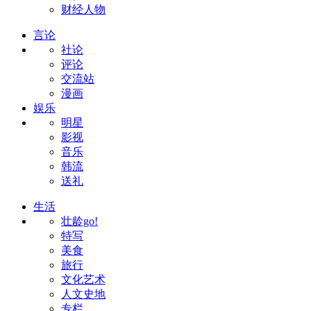
财经人物
言论
社论
评论
交流站
漫画
娱乐
明星
影视
音乐
韩流
送礼
生活
壮龄go!
特写
美食
旅行
文化艺术
人文史地
专栏