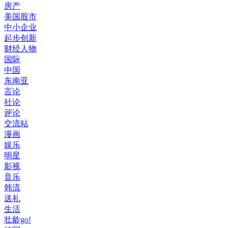
房产
美国股市
中小企业
起步创新
财经人物
国际
中国
东南亚
言论
社论
评论
交流站
漫画
娱乐
明星
影视
音乐
韩流
送礼
生活
壮龄go!