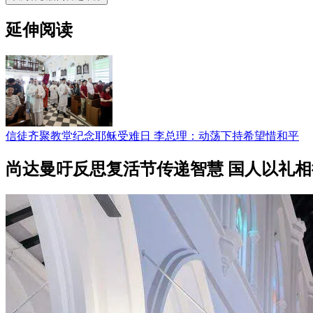
延伸阅读
信徒齐聚教堂纪念耶稣受难日 李总理：动荡下持希望惜和平
尚达曼吁反思复活节传递智慧 国人以礼