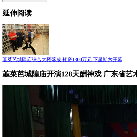
延伸阅读
韮菜芭城隍庙综合大楼落成 耗资1300万元 下星期六开幕
韮菜芭城隍庙开演128天酬神戏 广东省