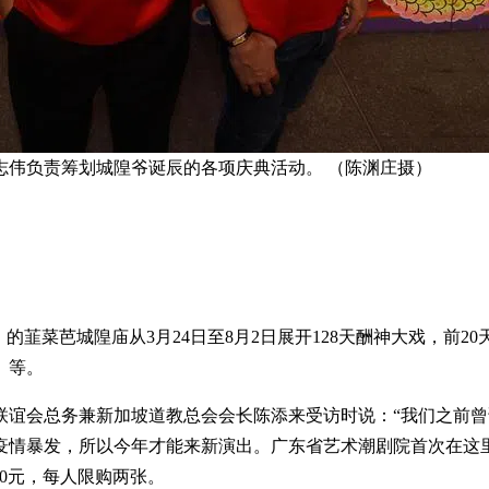
志伟负责筹划城隍爷诞辰的各项庆典活动。 （陈渊庄摄）
ad）的韮菜芭城隍庙从3月24日至8月2日展开128天酬神大戏，前
》等。
联谊会总务兼新加坡道教总会会长陈添来受访时说：“我们之前
疫情暴发，所以今年才能来新演出。广东省艺术潮剧院首次在这
10元，每人限购两张。