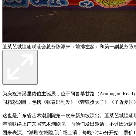
韮菜芭城隍庙联谊会总务陈添来（前排左起）和第一副总务陈
为庆祝清溪显佑伯主诞辰，位于阿鲁慕甘路（Arumugam Ro
同精彩剧目，包括《张春郎削发》《狸猫换太子》《子胥复国
这也是广东省艺术潮剧院第一次来新加坡演出。韮菜芭城隍庙
年前联络上广东省艺术潮剧院，向他们发出邀请，不过因冠病
团来表演。”潮剧在城隍庙广场上演，每晚7时45分开始，票价