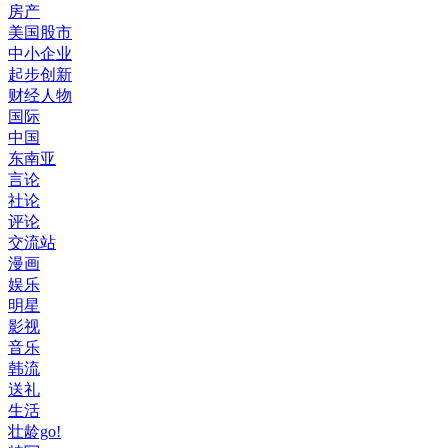
房产
美国股市
中小企业
起步创新
财经人物
国际
中国
东南亚
言论
社论
评论
交流站
漫画
娱乐
明星
影视
音乐
韩流
送礼
生活
壮龄go!