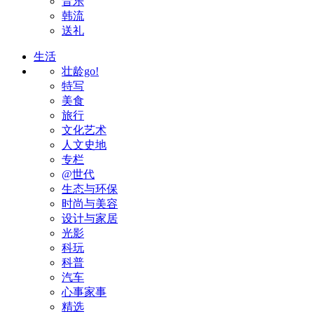
音乐
韩流
送礼
生活
壮龄go!
特写
美食
旅行
文化艺术
人文史地
专栏
@世代
生态与环保
时尚与美容
设计与家居
光影
科玩
科普
汽车
心事家事
精选