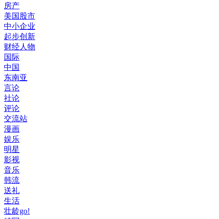
房产
美国股市
中小企业
起步创新
财经人物
国际
中国
东南亚
言论
社论
评论
交流站
漫画
娱乐
明星
影视
音乐
韩流
送礼
生活
壮龄go!