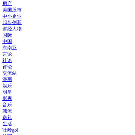
房产
美国股市
中小企业
起步创新
财经人物
国际
中国
东南亚
言论
社论
评论
交流站
漫画
娱乐
明星
影视
音乐
韩流
送礼
生活
壮龄go!