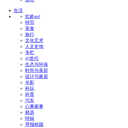
生活
壮龄go!
特写
美食
旅行
文化艺术
人文史地
专栏
@世代
生态与环保
时尚与美容
设计与家居
光影
科玩
科普
汽车
心事家事
精选
特辑
早报校园