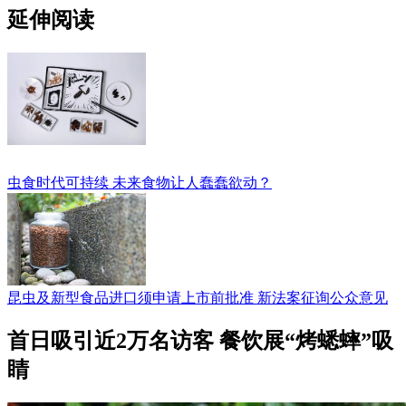
延伸阅读
虫食时代可持续 未来食物让人蠢蠢欲动？
昆虫及新型食品进口须申请上市前批准 新法案征询公众意见
首日吸引近2万名访客 餐饮展“烤蟋蟀”吸
睛