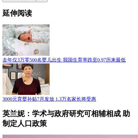
延伸阅读
去年仅3万零500名婴儿出生 我国生育率跌至0.97历来最低
3000元育婴补贴7月发放 1.3万名家长将受惠
英兰妮：学术与政府研究可相辅相成 助
制定人口政策