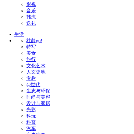
影视
音乐
韩流
送礼
生活
壮龄go!
特写
美食
旅行
文化艺术
人文史地
专栏
@世代
生态与环保
时尚与美容
设计与家居
光影
科玩
科普
汽车