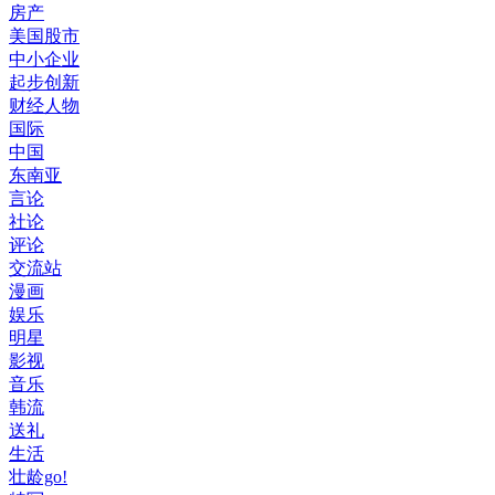
房产
美国股市
中小企业
起步创新
财经人物
国际
中国
东南亚
言论
社论
评论
交流站
漫画
娱乐
明星
影视
音乐
韩流
送礼
生活
壮龄go!